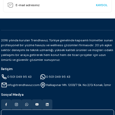
KAYDOL
2016 yılında kurulan Trendhavuz, Türkiye genelinde kapsamlı hizmetler sunan
profesyonel bir yüzme havuzu ve wellness çözümleri firmasıdır. 20 yılı aşkın
sektör deneyimi ile teknik uzmanlığı, yüksek kaliteli ürünleri ve müşteri odaklı
yaklaşımı bir araya getirerek hem konut hem de ticari projeler için uzun
ömürlü ve güvenilir çözümler sunuyoruz.
İletişim
0 501 049 95 43
0 501 049 95 43
info@trendhavuz.com
Halkapınar Mh. 1203/7 Sk. No:2/G Konak, İzmir
Sosyal Medya