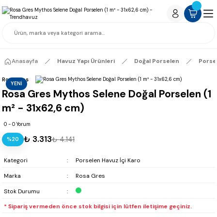
Anasayfa
Havuz Yapı Ürünleri
Doğal Porselen
Porse
Rosa Gres
YENİ
Rosa Gres Mythos Selene Doğal Porselen (1
m² - 31x62,6 cm)
0 - 0 Yorum
₺ 3.313
₺ 4.141
%20
Kategori
Porselen Havuz İçi Karo
Marka
Rosa Gres
Stok Durumu
* Sipariş vermeden önce stok bilgisi için lütfen iletişime geçiniz.