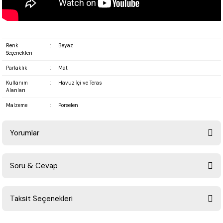
Renk
:
Beyaz
Seçenekleri
Parlaklık
:
Mat
Kullanım
:
Havuz İçi ve Teras
Alanları
Malzeme
:
Porselen
Yorumlar
Soru & Cevap
Bu ürüne ilk yorumu siz yapın!
Taksit Seçenekleri
Yorum Yaz
Ürün hakkında henüz soru sorulmamış.