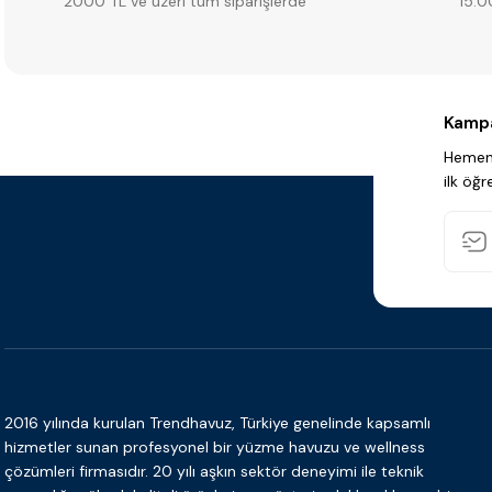
2000 TL ve üzeri tüm siparişlerde
15:0
Rosa Gres
%20
Rosa Gres Serena Griggio Doğal Porselen (1 m² -
YENİ
Kampa
Hemen 
ilk öğr
0.0 - 0 Yorum
₺ 3.313
₺ 4.141
Sepete Ekle
2016 yılında kurulan Trendhavuz, Türkiye genelinde kapsamlı
hizmetler sunan profesyonel bir yüzme havuzu ve wellness
çözümleri firmasıdır. 20 yılı aşkın sektör deneyimi ile teknik