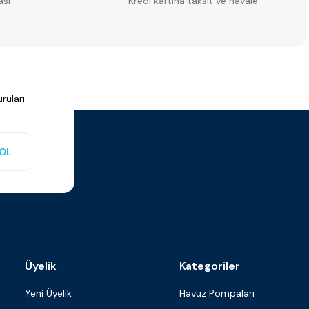
ası
Kredi kartına taksit ve havale
m² - 31x62,6 cm)
ruları
OL
Üyelik
Kategoriler
Yeni Üyelik
Havuz Pompaları