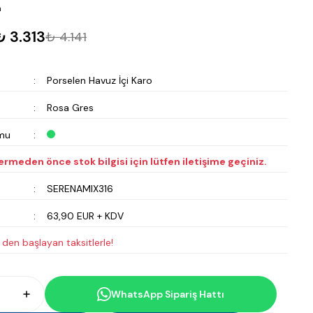
m
₺ 3.313
₺ 4.141
Porselen Havuz İçi Karo
Rosa Gres
mu
vermeden önce stok bilgisi için lütfen iletişime geçiniz.
SERENAMIX316
63,90 EUR + KDV
den başlayan taksitlerle!
WhatsApp Sipariş Hattı