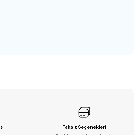
m² - 31x62,6 cm)
iş
Taksit Seçenekleri