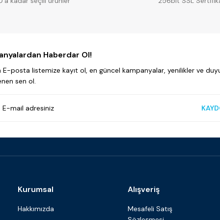
0’a kadar seçili ürünler
256bit SSL Sertifik
Rosa Gres
%20
 31x62,6 cm)
Rosa Gres Serena Nero Doğal Porselen (1 
YENİ
nyalardan Haberdar Ol!
E-posta listemize kayıt ol, en güncel kampanyalar, yenilikler ve duyu
enen sen ol.
0.0 - 0 Yorum
₺ 3.313
KAYD
₺ 4.141
Sepete Ekle
Kurumsal
Alışveriş
Hakkımızda
Mesafeli Satış
Sözleşmesi