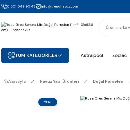
0 501 049 95 43
info@trendhavuz.com
TÜM KATEGORİLER
Astralpool
Zodiac
Anasayfa
Havuz Yapı Ürünleri
Doğal Porselen
YENİ