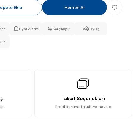
epete Ekle
Hemen Al
Yaz
Fiyat Alarmı
Karşılaştır
Paylaş
 Et
iş
Taksit Seçenekleri
ası
Kredi kartına taksit ve havale