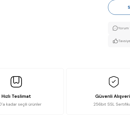
S
Yorum 
Tavsiye
Hızlı Teslimat
Güvenli Alışver
0’a kadar seçili ürünler
256bit SSL Sertifik