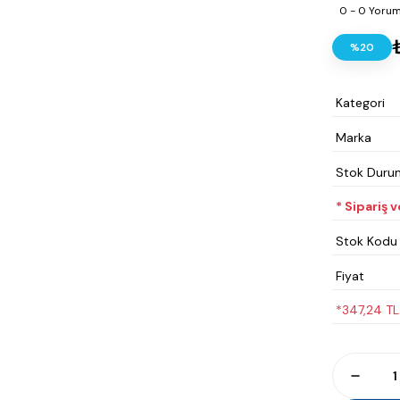
0 - 0 Yoru
%20
Kategori
Marka
Stok Duru
* Sipariş 
Stok Kodu
Fiyat
*347,24 TL 