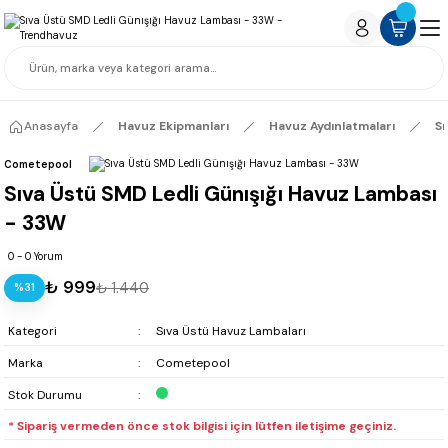
Anasayfa
Havuz Ekipmanları
Havuz Aydınlatmaları
Sı
Cometepool
Sıva Üstü SMD Ledli Günışığı Havuz Lambası
- 33W
0 - 0 Yorum
₺ 999
₺ 1.440
%31
Kategori
Sıva Üstü Havuz Lambaları
Marka
Cometepool
Stok Durumu
* Sipariş vermeden önce stok bilgisi için lütfen iletişime geçiniz.