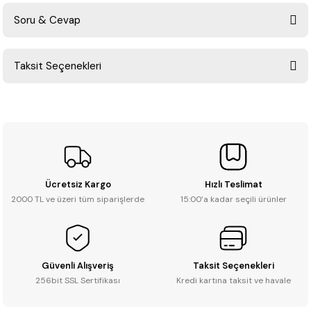
Soru & Cevap
Bu ürüne ilk yorumu siz yapın!
Taksit Seçenekleri
Yorum Yaz
Ürün hakkında henüz soru sorulmamış.
Soru Sor
Ücretsiz Kargo
Hızlı Teslimat
2000 TL ve üzeri tüm siparişlerde
15:00’a kadar seçili ürünler
Güvenli Alışveriş
Taksit Seçenekleri
256bit SSL Sertifikası
Kredi kartına taksit ve havale