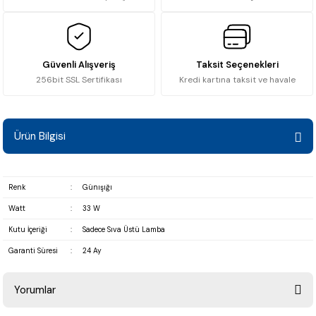
Güvenli Alışveriş
Taksit Seçenekleri
256bit SSL Sertifikası
Kredi kartına taksit ve havale
Ürün Bilgisi
Renk
:
Günışığı
Watt
:
33 W
Kutu İçeriği
:
Sadece Sıva Üstü Lamba
Garanti Süresi
:
24 Ay
Yorumlar