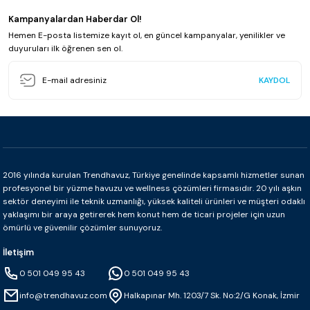
Kampanyalardan Haberdar Ol!
Hemen E-posta listemize kayıt ol, en güncel kampanyalar, yenilikler ve
duyuruları ilk öğrenen sen ol.
KAYDOL
2016 yılında kurulan Trendhavuz, Türkiye genelinde kapsamlı hizmetler sunan
profesyonel bir yüzme havuzu ve wellness çözümleri firmasıdır. 20 yılı aşkın
sektör deneyimi ile teknik uzmanlığı, yüksek kaliteli ürünleri ve müşteri odaklı
yaklaşımı bir araya getirerek hem konut hem de ticari projeler için uzun
ömürlü ve güvenilir çözümler sunuyoruz.
İletişim
0 501 049 95 43
0 501 049 95 43
info@trendhavuz.com
Halkapınar Mh. 1203/7 Sk. No:2/G Konak, İzmir