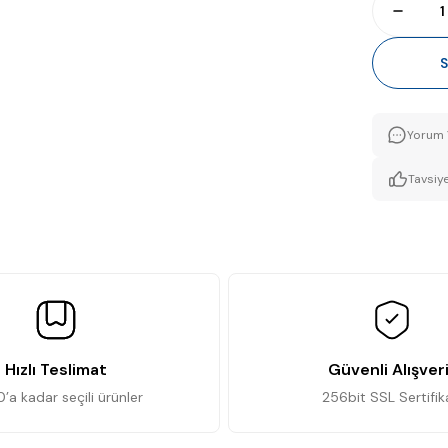
S
Yorum 
Tavsiye
Hızlı Teslimat
Güvenli Alışver
0’a kadar seçili ürünler
256bit SSL Sertifik