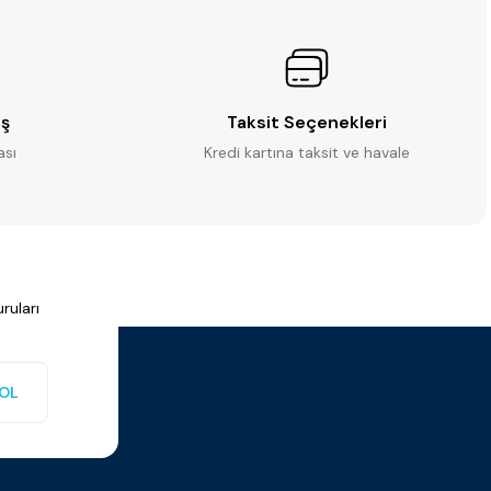
iş
Taksit Seçenekleri
ası
Kredi kartına taksit ve havale
ruları
OL