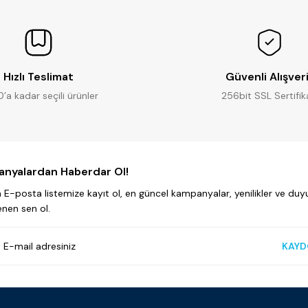
Yorum Yaz
Soru Sor
Hızlı Teslimat
Güvenli Alışver
0’a kadar seçili ürünler
256bit SSL Sertifik
nyalardan Haberdar Ol!
E-posta listemize kayıt ol, en güncel kampanyalar, yenilikler ve duyu
enen sen ol.
KAYD