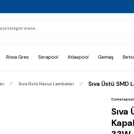
Rosa Gres
Serapool
Atlaspool
Gemaş
Bets
Sıva Üstü SMD L
rı
Sıva Üstü Havuz Lambaları
Cometepool
Sıva 
Kapak