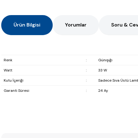
Ürün Bilgisi
Yorumlar
Soru & Ce
Renk
:
Günışığı
Watt
:
33 W
Kutu İçeriği
:
Sadece Sıva Üstü Lam
Garanti Süresi
:
24 Ay