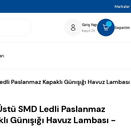
Markalar
Giriş Yap
Sepetim
Kayıt Ol
an
edli Paslanmaz Kapaklı Günışığı Havuz Lambas
Üstü SMD Ledli Paslanmaz
lı Günışığı Havuz Lambası -