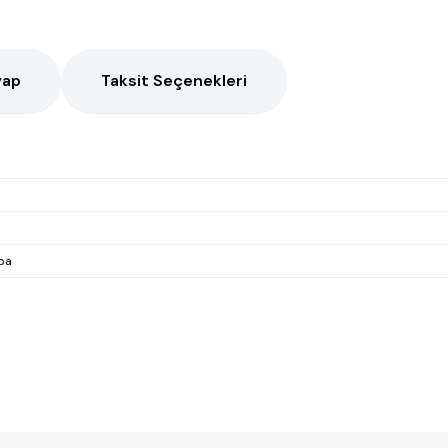
vap
Taksit Seçenekleri
ba
Ürün hakkında henüz soru sorulmamış.
Bu ürüne ilk yorumu siz yapın!