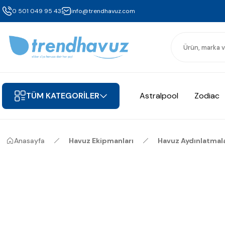
0 501 049 95 43
info@trendhavuz.com
TÜM KATEGORİLER
Astralpool
Zodiac
Anasayfa
Havuz Ekipmanları
Havuz Aydınlatmala