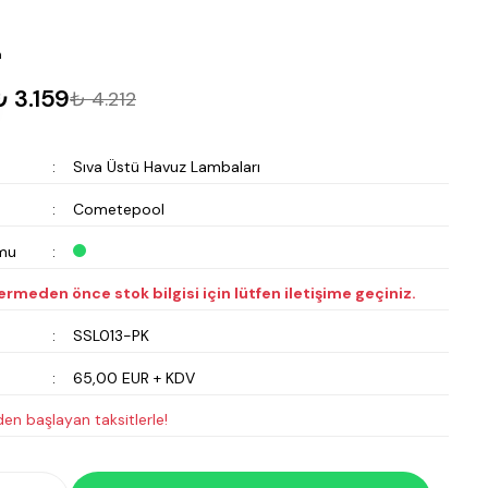
m
₺ 3.159
₺ 4.212
Sıva Üstü Havuz Lambaları
Cometepool
mu
vermeden önce stok bilgisi için lütfen iletişime geçiniz.
SSL013-PK
65,00 EUR + KDV
den başlayan taksitlerle!