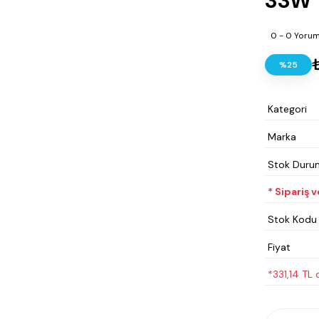
33W
0 - 0 Yoru
%25
Kategori
Marka
Stok Duru
* Sipariş 
Stok Kodu
Fiyat
*331,14 TL 