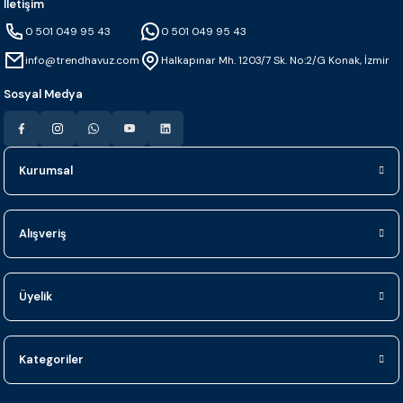
İletişim
0 501 049 95 43
0 501 049 95 43
info@trendhavuz.com
Halkapınar Mh. 1203/7 Sk. No:2/G Konak, İzmir
Sosyal Medya
Kurumsal
Alışveriş
Üyelik
Kategoriler