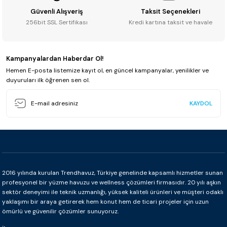
Güvenli Alışveriş
Taksit Seçenekleri
256bit SSL Sertifikası
Kredi kartına taksit ve havale
Kampanyalardan Haberdar Ol!
Hemen E-posta listemize kayıt ol, en güncel kampanyalar, yenilikler ve
duyuruları ilk öğrenen sen ol.
KAYDOL
2016 yılında kurulan Trendhavuz, Türkiye genelinde kapsamlı hizmetler sunan
profesyonel bir yüzme havuzu ve wellness çözümleri firmasıdır. 20 yılı aşkın
sektör deneyimi ile teknik uzmanlığı, yüksek kaliteli ürünleri ve müşteri odaklı
yaklaşımı bir araya getirerek hem konut hem de ticari projeler için uzun
ömürlü ve güvenilir çözümler sunuyoruz.