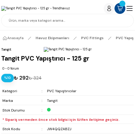
Anasayfa
Havuz Ekipmanları
PVC Fittings
PVC Yapıştı
Tangit
Tangit PVC Yapıştırıcı - 125 gr
0 - 0 Yorum
₺ 292
₺ 324
%10
Kategori
PVC Yapıştırıcılar
Marka
Tangit
Stok Durumu
* Sipariş vermeden önce stok bilgisi için lütfen iletişime geçiniz.
Stok Kodu
JW4QQZABZJ