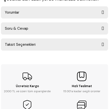
Yorumlar
Soru & Cevap
Bu ürüne ilk yorumu siz yapın!
Taksit Seçenekleri
Yorum Yaz
Ürün hakkında henüz soru sorulmamış.
Soru Sor
Ücretsiz Kargo
Hızlı Teslimat
2000 TL ve üzeri tüm siparişlerde
15:00’a kadar seçili ürünler