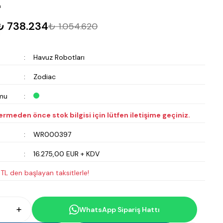
m
₺ 738.234
₺ 1.054.620
Havuz Robotları
Zodiac
mu
vermeden önce stok bilgisi için lütfen iletişime geçiniz.
WR000397
16.275,00 EUR + KDV
TL den başlayan taksitlerle!
WhatsApp Sipariş Hattı