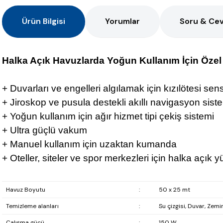
Ürün Bilgisi
Yorumlar
Soru & Ce
Halka Açık Havuzlarda Yoğun Kullanım İçin Özel
+ Duvarları ve engelleri algılamak için kızılötesi sen
+ Jiroskop ve pusula destekli akıllı navigasyon sist
+ Yoğun kullanım için ağır hizmet tipi çekiş sistemi
+ Ultra güçlü vakum
+ Manuel kullanım için uzaktan kumanda
+ Oteller, siteler ve spor merkezleri için halka açık
Havuz Boyutu
:
50 x 25 mt
Temizleme alanları
:
Su çizgisi, Duvar, Zemi
Çalışma gücü
:
150 W