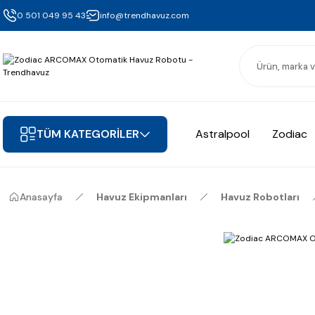
0 501 049 95 43
info@trendhavuz.com
TÜM KATEGORİLER
Astralpool
Zodiac
Anasayfa
Havuz Ekipmanları
Havuz Robotları