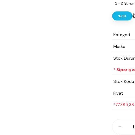
0 - 0 Yoru
%30
Kategori
Marka
Stok Duru
* Sipariş 
Stok Kodu
Fiyat
*77.385,38 