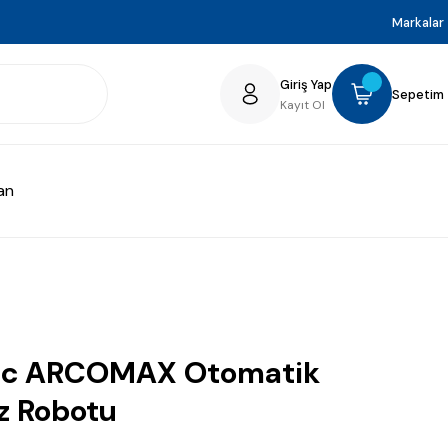
Markalar
Giriş Yap
Sepetim
Kayıt Ol
an
ac ARCOMAX Otomatik
z Robotu