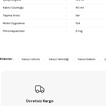
Kablo Uzunluğu
:
40 mt
Taşıma Aracı
:
Var
Mobil Uygulama
:
Yok
Filtre kapasitesi
:
5,1 kg
Etiketler :
havuz robotu
havuz temizliği
havuz bakımı
z
Ücretsiz Kargo