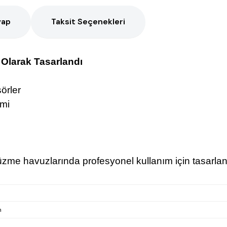
vap
Taksit Seçenekleri
 Olarak Tasarlandı
sörler
emi
 yüzme havuzlarında profesyonel kullanım için tasarlan
n