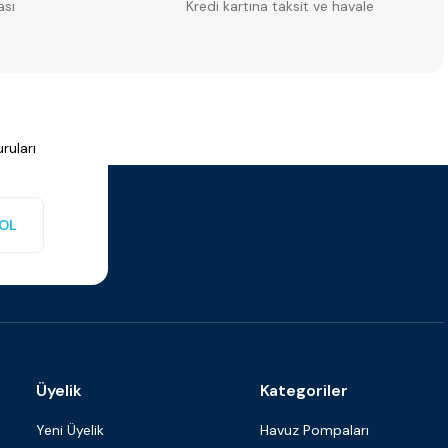
ası
Kredi kartına taksit ve havale
ruları
OL
Üyelik
Kategoriler
Yeni Üyelik
Havuz Pompaları