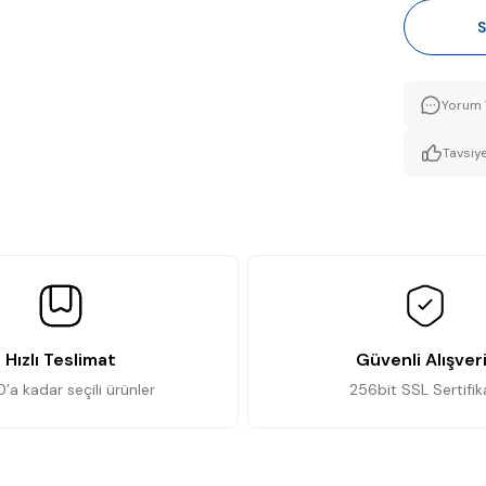
S
Yorum 
Tavsiye
Hızlı Teslimat
Güvenli Alışver
0’a kadar seçili ürünler
256bit SSL Sertifik