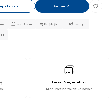
epete Ekle
Hemen Al
Yaz
Fiyat Alarmı
Karşılaştır
Paylaş
 Et
iş
Taksit Seçenekleri
ası
Kredi kartına taksit ve havale