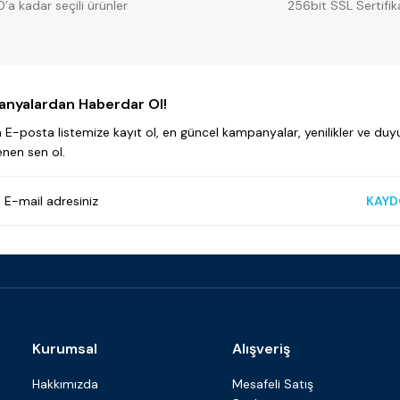
0’a kadar seçili ürünler
256bit SSL Sertifik
nyalardan Haberdar Ol!
E-posta listemize kayıt ol, en güncel kampanyalar, yenilikler ve duyu
enen sen ol.
KAYD
Kurumsal
Alışveriş
Hakkımızda
Mesafeli Satış