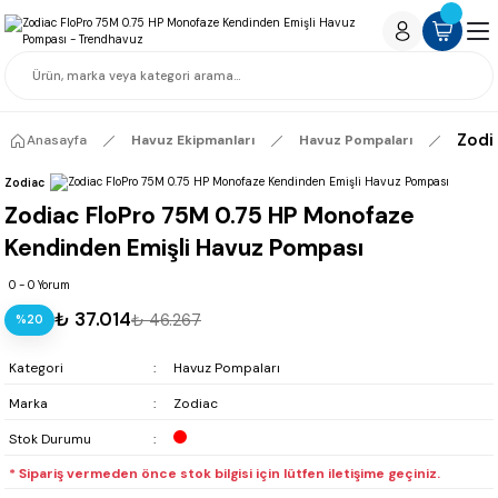
Zodi
Anasayfa
Havuz Ekipmanları
Havuz Pompaları
Zodiac
Zodiac FloPro 75M 0.75 HP Monofaze
Kendinden Emişli Havuz Pompası
0 - 0 Yorum
₺ 37.014
₺ 46.267
%20
Kategori
Havuz Pompaları
Marka
Zodiac
Stok Durumu
* Sipariş vermeden önce stok bilgisi için lütfen iletişime geçiniz.