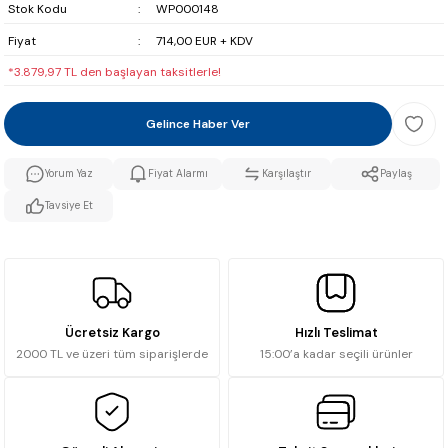
Stok Kodu
WP000148
Fiyat
714,00 EUR + KDV
*3.879,97 TL den başlayan taksitlerle!
Gelince Haber Ver
Yorum Yaz
Fiyat Alarmı
Karşılaştır
Paylaş
Tavsiye Et
Ücretsiz Kargo
Hızlı Teslimat
2000 TL ve üzeri tüm siparişlerde
15:00’a kadar seçili ürünler