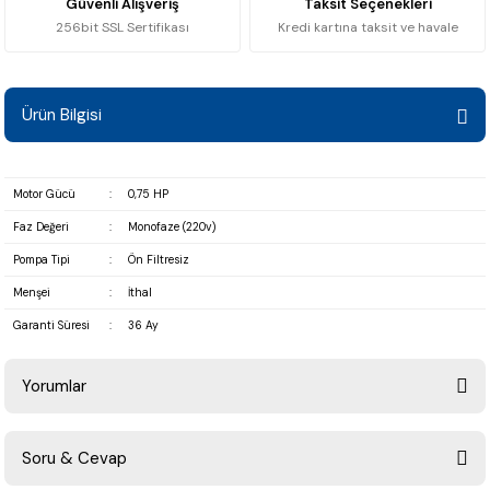
Güvenli Alışveriş
Taksit Seçenekleri
256bit SSL Sertifikası
Kredi kartına taksit ve havale
Ürün Bilgisi
Motor Gücü
:
0,75 HP
Faz Değeri
:
Monofaze (220v)
Pompa Tipi
:
Ön Filtresiz
Menşei
:
İthal
Garanti Süresi
:
36 Ay
Yorumlar
Soru & Cevap
Bu ürüne ilk yorumu siz yapın!