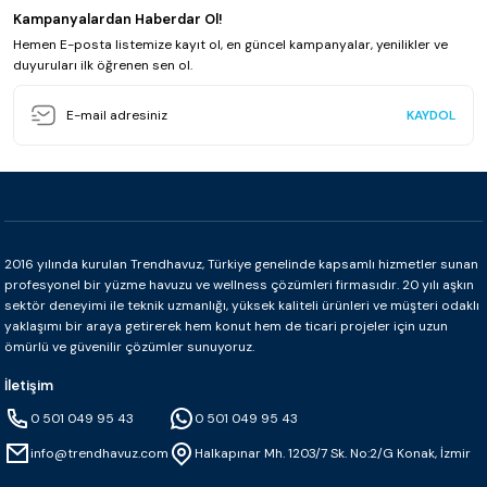
Kampanyalardan Haberdar Ol!
Hemen E-posta listemize kayıt ol, en güncel kampanyalar, yenilikler ve
duyuruları ilk öğrenen sen ol.
KAYDOL
2016 yılında kurulan Trendhavuz, Türkiye genelinde kapsamlı hizmetler sunan
profesyonel bir yüzme havuzu ve wellness çözümleri firmasıdır. 20 yılı aşkın
sektör deneyimi ile teknik uzmanlığı, yüksek kaliteli ürünleri ve müşteri odaklı
yaklaşımı bir araya getirerek hem konut hem de ticari projeler için uzun
ömürlü ve güvenilir çözümler sunuyoruz.
İletişim
0 501 049 95 43
0 501 049 95 43
info@trendhavuz.com
Halkapınar Mh. 1203/7 Sk. No:2/G Konak, İzmir