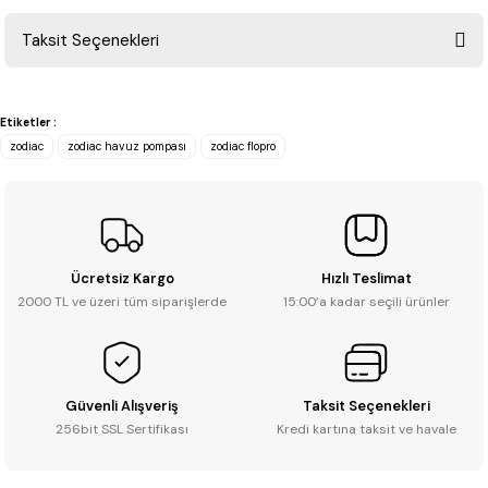
Taksit Seçenekleri
Yorum Yaz
Ürün hakkında henüz soru sorulmamış.
Etiketler :
Soru Sor
zodiac
zodiac havuz pompası
zodiac flopro
Ücretsiz Kargo
Hızlı Teslimat
2000 TL ve üzeri tüm siparişlerde
15:00’a kadar seçili ürünler
Güvenli Alışveriş
Taksit Seçenekleri
256bit SSL Sertifikası
Kredi kartına taksit ve havale