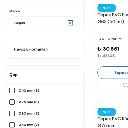
Cepex
%25
Marka
Cepex PVC Es
Ø63 (50 mt)
Cepex
0.0 - 0 Yorum
₺ 30.861
Havuz Ekipmanları
₺ 41.148
Sepete
Çap
Ø110 mm (3)
Ø75 mm (3)
Cepex
%25
Ø90 mm (3)
Cepex PVC Kür
Ø50 mm (2)
Ø75 mm