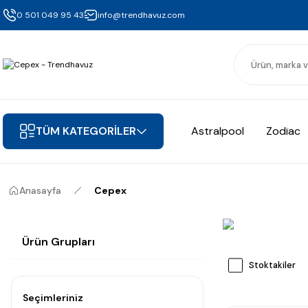
0 501 049 95 43
info@trendhavuz.com
TÜM KATEGORİLER
Astralpool
Zodiac
Anasayfa
Cepex
Ürün Grupları
Stoktakiler
Seçimleriniz