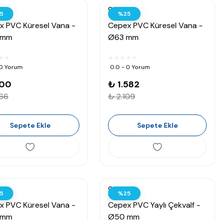
Cepex
5
%25
x PVC Küresel Vana -
Cepex PVC Küresel Vana -
 mm
Ø63 mm
 0 Yorum
0.0 - 0 Yorum
100
₺ 1.582
466
₺ 2.109
Sepete Ekle
Sepete Ekle
Cepex
5
%25
x PVC Küresel Vana -
Cepex PVC Yaylı Çekvalf -
 mm
Ø50 mm