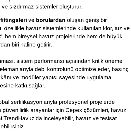
ve sızdırmaz sistemler oluşturur.
fittingsleri
ve
borulardan
oluşan geniş bir
özellikle havuz sistemlerinde kullanılan klor, tuz ve
pex’i hem bireysel havuz projelerinde hem de büyük
an biri haline getirir.
anması, sistem performansı açısından kritik öneme
 elemanlarıyla debi kontrolünü optimize eder, basınç
j imkânı ve modüler yapısı sayesinde uygulama
esine katkı sağlar.
obal sertifikasyonlarıyla profesyonel projelerde
e güvenilirlik arayanlar için Cepex çözümleri, havuz
ni TrendHavuz’da inceleyebilir, havuz ve tesisat
bilirsiniz.