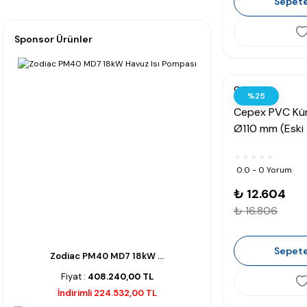
Sepete
Sponsor Ürünler
Cepex
%25
Cepex PVC Kür
Ø110 mm (Eski 
0.0 - 0 Yorum
₺ 12.604
₺ 16.806
Sepete
Zodiac PM40 MD7 18kW ...
Fiyat :
408.240,00 TL
İndirimli 224.532,00 TL