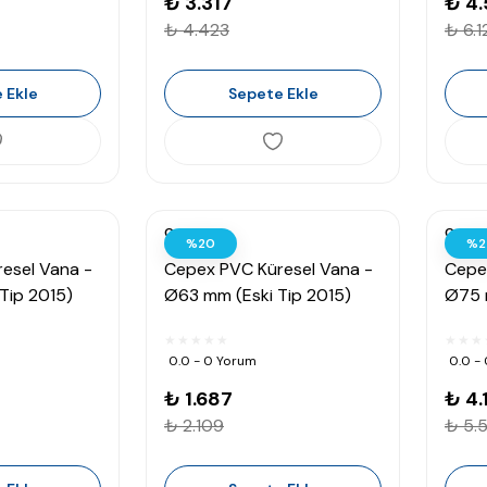
₺ 3.317
₺ 4.
₺ 4.423
₺ 6.1
 Ekle
Sepete Ekle
Cepex
Cepex
%20
%2
esel Vana -
Cepex PVC Küresel Vana -
Cepe
Tip 2015)
Ø63 mm (Eski Tip 2015)
Ø75 
0.0 - 0 Yorum
0.0 -
₺ 1.687
₺ 4.
₺ 2.109
₺ 5.