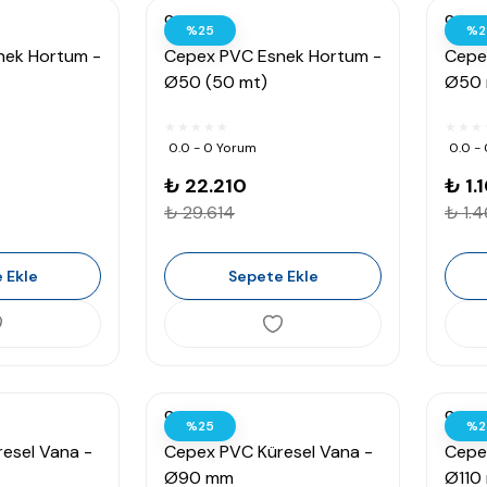
Cepex
Cepex
%25
%2
nek Hortum -
Cepex PVC Esnek Hortum -
Cepe
Ø50 (50 mt)
Ø50
0.0 - 0 Yorum
0.0 -
₺ 22.210
₺ 1.
₺ 29.614
₺ 1.
 Ekle
Sepete Ekle
Cepex
Cepex
%25
%2
esel Vana -
Cepex PVC Küresel Vana -
Cepe
Ø90 mm
Ø110