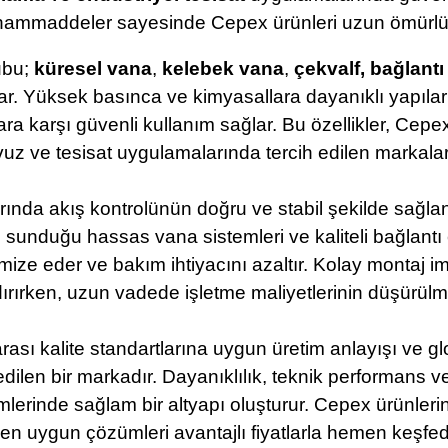
 hammaddeler sayesinde Cepex ürünleri uzun ömürlü 
ubu;
küresel vana
,
kelebek vana
,
çekvalf
, bağlantı 
r. Yüksek basınca ve kimyasallara dayanıklı yapıları, 
ara karşı güvenli kullanım sağlar. Bu özellikler, Ce
avuz ve tesisat uygulamalarında tercih edilen markalard
rında akış kontrolünün doğru ve stabil şekilde sağl
, sunduğu hassas vana sistemleri ve kaliteli bağlantı
imize eder ve bakım ihtiyacını azaltır. Kolay monta
dırırken, uzun vadede işletme maliyetlerinin düşürülm
rası kalite standartlarına uygun üretim anlayışı ve gl
edilen bir markadır. Dayanıklılık, teknik performans v
emlerinde sağlam bir altyapı oluşturur. Cepex ürünleri
n en uygun çözümleri avantajlı fiyatlarla hemen keşfede