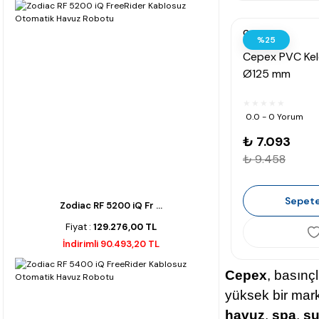
Cepex
%25
Cepex PVC Kel
Ø125 mm
0.0 - 0 Yorum
₺ 7.093
₺ 9.458
Sepete
Zodiac RF 5200 iQ Fr ...
Fiyat :
129.276,00 TL
İndirimli 90.493,20 TL
Cepex
, basınç
yüksek bir mark
havuz
,
spa
,
s