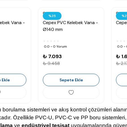
Cepex
Cepex
%25
%2
ebek Vana -
Cepex PVC Kelebek Vana -
Cepex
Ø140 mm
0.0 - 0 Yorum
0.0 -
₺ 7.093
₺ 1.
₺ 9.458
₺ 2.1
 Ekle
Sepete Ekle
lı borulama sistemleri ve akış kontrol çözümleri ala
adır. Özellikle PVC-U, PVC-C ve PP boru sistemleri,
ulama
ve
endüstriyel tesisat
uygulamalarında güvenil