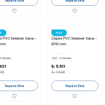
Sepete Ekle
Sepete Ekle
Cepex
5
%25
x PVC Kelebek Vana -
Cepex PVC Kelebek Vana -
 mm
Ø110 mm
 0 Yorum
0.0 - 0 Yorum
901
₺ 5.511
535
₺ 7.348
Sepete Ekle
Sepete Ekle