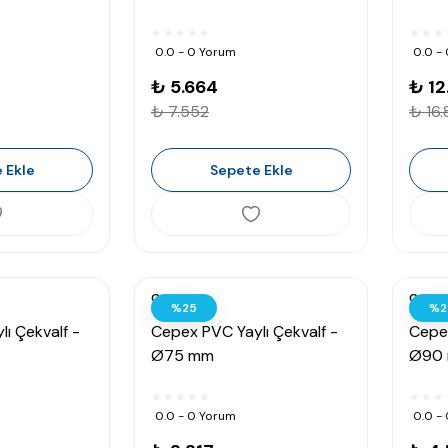
0.0 - 0 Yorum
0.0 -
₺ 5.664
₺ 12
₺ 7.552
₺ 16
 Ekle
Sepete Ekle
Cepex
Cepex
%25
%2
ı Çekvalf -
Cepex PVC Yaylı Çekvalf -
Cepex
Ø75 mm
Ø90
0.0 - 0 Yorum
0.0 -