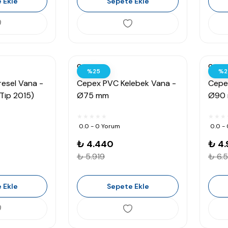
 Ekle
Sepete Ekle
Cepex
Cepex
%25
%2
esel Vana -
Cepex PVC Kelebek Vana -
Cepe
Tip 2015)
Ø75 mm
Ø90
0.0 - 0 Yorum
0.0 -
₺ 4.440
₺ 4.
₺ 5.919
₺ 6.
 Ekle
Sepete Ekle