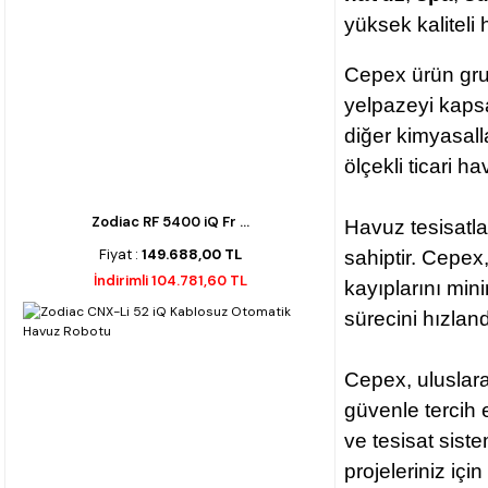
yüksek kaliteli
Cepex ürün gr
yelpazeyi kapsa
diğer kimyasall
ölçekli ticari h
Zodiac RF 5400 iQ Fr ...
Havuz tesisatla
Fiyat :
149.688,00 TL
sahiptir. Cepex
İndirimli 104.781,60 TL
kayıplarını min
sürecini hızlan
Cepex, uluslara
güvenle tercih 
ve tesisat sist
projeleriniz içi