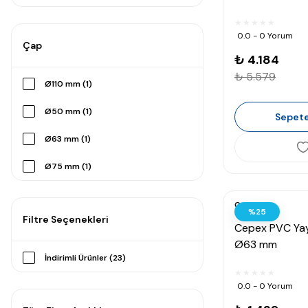
Ø63 mm (2)
0.0 - 0 Yorum
Çap
Ø125 mm (1)
₺ 4.184
Ø140 mm (1)
₺ 5.579
Ø110 mm (1)
Ø50 mm (1)
Sepete
Ø63 mm (1)
Ø75 mm (1)
Ø90 mm (1)
Cepex
%25
Filtre Seçenekleri
Cepex PVC Yayl
Ø63 mm
İndirimli Ürünler (23)
0.0 - 0 Yorum