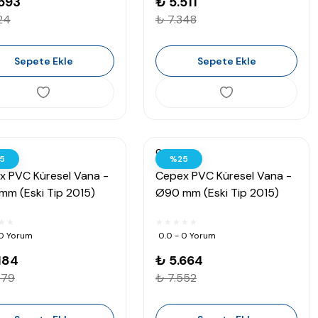
593
₺ 5.511
24
₺ 7.348
Sepete Ekle
Sepete Ekle
Cepex
5
%25
x PVC Küresel Vana -
Cepex PVC Küresel Vana -
mm (Eski Tip 2015)
Ø90 mm (Eski Tip 2015)
 0 Yorum
0.0 - 0 Yorum
184
₺ 5.664
579
₺ 7.552