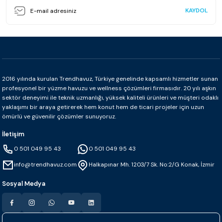
KAYDOL
2016 yılında kurulan Trendhavuz, Türkiye genelinde kapsamlı hizmetler sunan
profesyonel bir yüzme havuzu ve wellness çözümleri firmasıdır. 20 yılı aşkın
sektör deneyimi ile teknik uzmanlığı, yüksek kaliteli ürünleri ve müşteri odaklı
yaklaşımı bir araya getirerek hem konut hem de ticari projeler için uzun
ömürlü ve güvenilir çözümler sunuyoruz.
İletişim
0 501 049 95 43
0 501 049 95 43
info@trendhavuz.com
Halkapınar Mh. 1203/7 Sk. No:2/G Konak, İzmir
Sosyal Medya