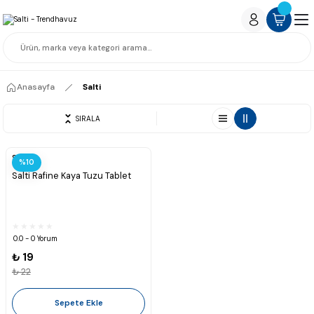
Anasayfa
Salti
SIRALA
Salti
%10
Salti Rafine Kaya Tuzu Tablet
0.0 - 0 Yorum
₺ 19
₺ 22
Sepete Ekle