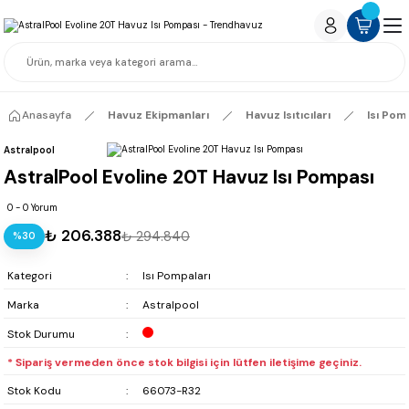
Anasayfa
Havuz Ekipmanları
Havuz Isıtıcıları
Isı Pom
Astralpool
AstralPool Evoline 20T Havuz Isı Pompası
0 - 0 Yorum
₺ 206.388
₺ 294.840
%30
Kategori
Isı Pompaları
Marka
Astralpool
Stok Durumu
* Sipariş vermeden önce stok bilgisi için lütfen iletişime geçiniz.
Stok Kodu
66073-R32