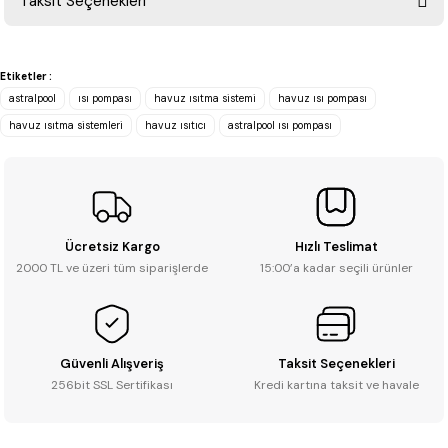
Taksit Seçenekleri
Yorum Yaz
Ürün hakkında henüz soru sorulmamış.
Etiketler :
Soru Sor
astralpool
ısı pompası
havuz ısıtma sistemi
havuz ısı pompası
havuz ısıtma sistemleri
havuz ısıtıcı
astralpool ısı pompası
Ücretsiz Kargo
Hızlı Teslimat
2000 TL ve üzeri tüm siparişlerde
15:00’a kadar seçili ürünler
Güvenli Alışveriş
Taksit Seçenekleri
256bit SSL Sertifikası
Kredi kartına taksit ve havale