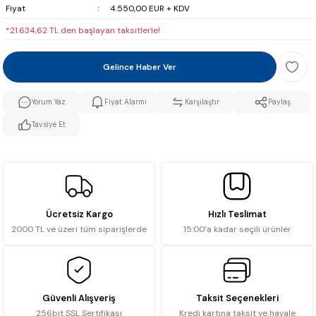
Fiyat
4.550,00 EUR + KDV
*21.634,62 TL den başlayan taksitlerle!
Gelince Haber Ver
Yorum Yaz
Fiyat Alarmı
Karşılaştır
Paylaş
Tavsiye Et
Ücretsiz Kargo
Hızlı Teslimat
2000 TL ve üzeri tüm siparişlerde
15:00’a kadar seçili ürünler
Güvenli Alışveriş
Taksit Seçenekleri
256bit SSL Sertifikası
Kredi kartına taksit ve havale