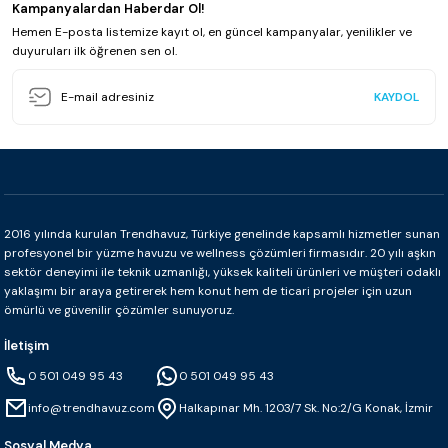
Kampanyalardan Haberdar Ol!
Hemen E-posta listemize kayıt ol, en güncel kampanyalar, yenilikler ve
duyuruları ilk öğrenen sen ol.
KAYDOL
2016 yılında kurulan Trendhavuz, Türkiye genelinde kapsamlı hizmetler sunan
profesyonel bir yüzme havuzu ve wellness çözümleri firmasıdır. 20 yılı aşkın
sektör deneyimi ile teknik uzmanlığı, yüksek kaliteli ürünleri ve müşteri odaklı
yaklaşımı bir araya getirerek hem konut hem de ticari projeler için uzun
ömürlü ve güvenilir çözümler sunuyoruz.
İletişim
0 501 049 95 43
0 501 049 95 43
info@trendhavuz.com
Halkapınar Mh. 1203/7 Sk. No:2/G Konak, İzmir
Sosyal Medya