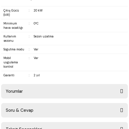
Çıkış Gücü
:
20 kW
(kW)
Minimum
:
0ºC
hava sıcaklığı
Kullanım
:
Sezon uzatma
sezonu
Soğutma modu
:
Var
Mobil
:
Var
uygulama
kontrol
Garanti
:
2 yıl
Yorumlar
Soru & Cevap
Bu ürüne ilk yorumu siz yapın!