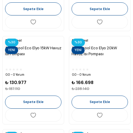
Sepete Ekle
Sepete Ekle
Astralpool
Astralpool
%30
%30
Astralpool Eco Elyo 15kW Havuz
Astralpool Eco Elyo 20kW
YENİ
YENİ
Isı Pompası
Havuz Isı Pompası
0.0 - 0 Yorum
0.0 - 0 Yorum
₺ 130.977
₺ 166.698
₺ 187.110
₺ 238.140
Sepete Ekle
Sepete Ekle