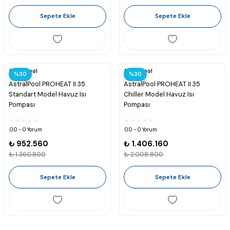
Sepete Ekle
Sepete Ekle
Astralpool
Astralpool
%30
%30
AstralPool PROHEAT II 35
AstralPool PROHEAT II 35
Standart Model Havuz Isı
Chiller Model Havuz Isı
Pompası
Pompası
0.0 - 0 Yorum
0.0 - 0 Yorum
₺ 952.560
₺ 1.406.160
₺ 1.360.800
₺ 2.008.800
Sepete Ekle
Sepete Ekle