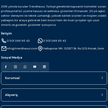
2016 yılında kurulan Trendhavuz, Türkiye genelinde kapsamlı hizmetler sunan
profesyonel bir yüzme havuzu ve wellness çözümleri firmasıdır. 20 yılı aşkın
sektör deneyimi ile teknik uzmanlığı, yüksek kaliteli ürünleri ve müşteri odaklı
yaklaşımı bir araya getirerek hem konut hem de ticari projeler için uzun
ömürlü ve güvenilir çözümler sunuyoruz.
İletişim
0 501 049 95 43
0 501 049 95 43
info@trendhavuz.com
Halkapınar Mh. 1203/7 Sk. No:2/G Konak, İzmir
Sosyal Medya
Kurumsal
Alışveriş