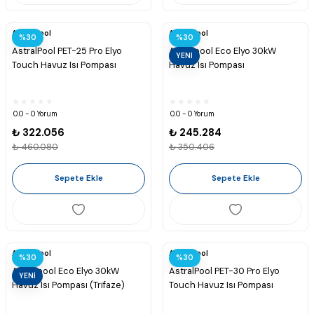
Astralpool
Astralpool
%30
%30
AstralPool PET-25 Pro Elyo
Astralpool Eco Elyo 30kW
YENİ
Touch Havuz Isı Pompası
Havuz Isı Pompası
0.0 - 0 Yorum
0.0 - 0 Yorum
₺ 322.056
₺ 245.284
₺ 460.080
₺ 350.406
Sepete Ekle
Sepete Ekle
Astralpool
Astralpool
%30
%30
Astralpool Eco Elyo 30kW
AstralPool PET-30 Pro Elyo
YENİ
Havuz Isı Pompası (Trifaze)
Touch Havuz Isı Pompası