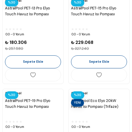
Astralpool
Astralpool
%30
%30
AstralPool PET-13 Pro Elyo
AstralPool PET-15 Pro Elyo
Touch Havuz Isı Pompası
Touch Havuz Isı Pompası
0.0 - 0 Yorum
0.0 - 0 Yorum
₺ 180.306
₺ 229.068
₺ 257.580
₺ 327.240
Sepete Ekle
Sepete Ekle
Astralpool
Astralpool
%30
%30
AstralPool PET-19 Pro Elyo
Astralpool Eco Elyo 20kW
YENİ
Touch Havuz Isı Pompası
Havuz Isı Pompası (Trifaze)
0.0 - 0 Yorum
0.0 - 0 Yorum