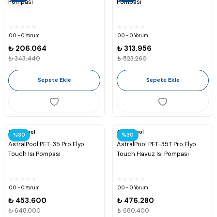
Pompası
Pompası
0.0 - 0 Yorum
0.0 - 0 Yorum
₺ 206.064
₺ 313.956
₺ 343.440
₺ 523.260
Sepete Ekle
Sepete Ekle
Astralpool
Astralpool
%30
%30
AstralPool PET-35 Pro Elyo
AstralPool PET-35T Pro Elyo
Touch Isı Pompası
Touch Havuz Isı Pompası
0.0 - 0 Yorum
0.0 - 0 Yorum
₺ 453.600
₺ 476.280
₺ 648.000
₺ 680.400