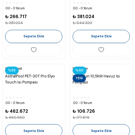
0.0 - 0 Yorum
0.0 - 0 Yorum
₺ 266.717
₺ 381.024
₺ 381.024
₺ 544.320
Sepete Ekle
Sepete Ekle
Astralpool
Waterfun
%30
%40
AstralPool PET-30T Pro Elyo
Waterfun 10,5kW Havuz Isı
YENİ
Touch Isı Pompası
Pompası
0.0 - 0 Yorum
0.0 - 0 Yorum
₺ 462.672
₺ 106.726
₺ 660.960
₺ 177.876
Sepete Ekle
Sepete Ekle