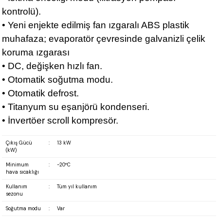
kontrolü).
• Yeni enjekte edilmiş fan ızgaralı ABS plastik
muhafaza; evaporatör çevresinde galvanizli çelik
koruma ızgarası
• DC, değişken hızlı fan.
• Otomatik soğutma modu.
• Otomatik defrost.
• Titanyum su eşanjörü kondenseri.
• İnvertöer scroll kompresör.
Çıkış Gücü
:
13 kW
(kW)
Minimum
:
-20ºC
hava sıcaklığı
Kullanım
:
Tüm yıl kullanım
sezonu
Soğutma modu
:
Var