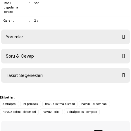
Mobil
:
Var
uygulama
kontrol
Garanti
:
2 yıl
Yorumlar
Soru & Cevap
Bu ürüne ilk yorumu siz yapın!
Taksit Seçenekleri
Yorum Yaz
Ürün hakkında henüz soru sorulmamış.
Etiketler :
Soru Sor
astralpool
ısı pompası
havuz ısıtma sistemi
havuz ısı pompası
havuz ısıtma sistemleri
havuz ısıtıcı
astralpool ısı pompası