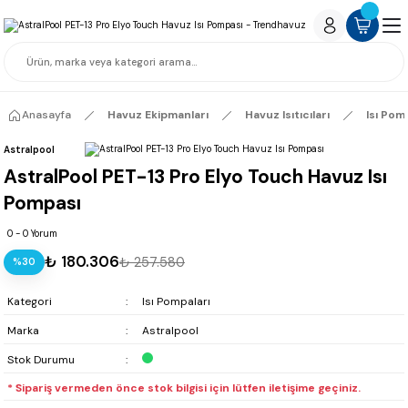
Anasayfa
Havuz Ekipmanları
Havuz Isıtıcıları
Isı Pom
Astralpool
AstralPool PET-13 Pro Elyo Touch Havuz Isı
Pompası
0 - 0 Yorum
₺ 180.306
₺ 257.580
%30
Kategori
Isı Pompaları
Marka
Astralpool
Stok Durumu
* Sipariş vermeden önce stok bilgisi için lütfen iletişime geçiniz.