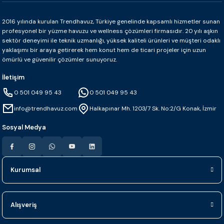
2016 yılında kurulan Trendhavuz, Türkiye genelinde kapsamlı hizmetler sunan
profesyonel bir yüzme havuzu ve wellness çözümleri firmasıdır. 20 yılı aşkın
sektör deneyimi ile teknik uzmanlığı, yüksek kaliteli ürünleri ve müşteri odaklı
yaklaşımı bir araya getirerek hem konut hem de ticari projeler için uzun
ömürlü ve güvenilir çözümler sunuyoruz.
İletişim
0 501 049 95 43
0 501 049 95 43
info@trendhavuz.com
Halkapınar Mh. 1203/7 Sk. No:2/G Konak, İzmir
Sosyal Medya
Kurumsal
Alışveriş