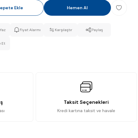
epete Ekle
Hemen Al
Yaz
Fiyat Alarmı
Karşılaştır
Paylaş
 Et
iş
Taksit Seçenekleri
ası
Kredi kartına taksit ve havale