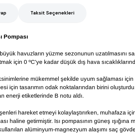
vap
Taksit Seçenekleri
sı Pompası
büyük havuzların yüzme sezonunun uzatılmasını sağ
tmak için 0 ºC'ye kadar düşük dış hava sıcaklıklarında
sinimlerine mükemmel şekilde uyum sağlaması için dikk
si için tasarımın odak noktalarından birini oluştur
n enerji etiketlerinde B notu aldı.
ileşenleri hareket etmeyi kolaylaştırırken, muhafaza i
ası haline getirmiştir. Isı pompasının güneş ışığın
da kullanılan alüminyum-magnezyum alaşımı saç gövde