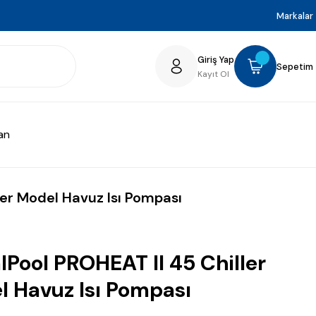
Markalar
Giriş Yap
Sepetim
Kayıt Ol
an
ler Model Havuz Isı Pompası
lPool PROHEAT II 45 Chiller
 Havuz Isı Pompası