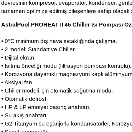
devresinin kompresör, evaporatör, kondenser, genl
tamamen optimize edilmiş bileşenlere sahip olacak ş
AstralPool PROHEAT II 45 Chiller Isı Pompası Öze
• 0°C minimum dış hava sıcaklığında çalışma.
• 2 model: Standart ve Chiller.
• Dijital ekran.
• Isıtma önceliği modu (filtrasyon pompası kontrolü)
• Korozyona dayanıklı magnezyum kaplı alüminyumd
• Aksiyal fan.
• Chiller modeli için otomatik soğutma modu.
• Otomatik defrost.
• HP & LP emniyet basınç anahtarı.
• Su akış anahtarı.
• G2 Titanyum su eşanjörlü kondansatörler. Korozyon
• Scroll kompresör.