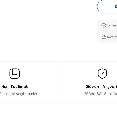
S
Yorum 
Tavsiye
Hızlı Teslimat
Güvenli Alışver
0’a kadar seçili ürünler
256bit SSL Sertifik