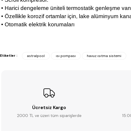
• Harici dengeleme üniteli termostatik genleşme va
• Özellikle korozif ortamlar için, lake alüminyum kan
• Otomatik elektrik korumaları
Etiketler :
astralpool
ısı pompası
havuz ısıtma sistemi
Ücretsiz Kargo
2000 TL ve üzeri tüm siparişlerde
15:0