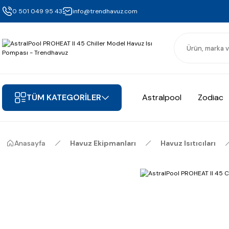
0 501 049 95 43
info@trendhavuz.com
TÜM KATEGORİLER
Astralpool
Zodiac
Anasayfa
Havuz Ekipmanları
Havuz Isıtıcıları