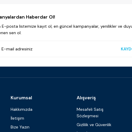
nyalardan Haberdar Ol!
E-posta listemize kayıt ol, en güncel kampanyalar, yenilikler ve duyu
enen sen ol.
KAYD
Kurumsal
Alışveriş
Hakkımızda
Mesafeli Satış
Sözleşmesi
İletişim
Gizlilik ve Güvenlik
Bize Yazın