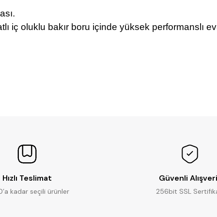
nası.
atlı iç oluklu bakır boru içinde yüksek performanslı e
Ürün hakkında henüz soru sorulmamış.
Bu ürüne ilk yorumu siz yapın!
Yorum Yaz
Soru Sor
Hızlı Teslimat
Güvenli Alışver
0’a kadar seçili ürünler
256bit SSL Sertifik