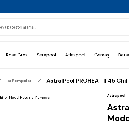
Rosa Gres
Serapool
Atlaspool
Gemaş
Bets
AstralPool PROHEAT II 45 Chil
Isı Pompaları
Astralpool
Astra
Model