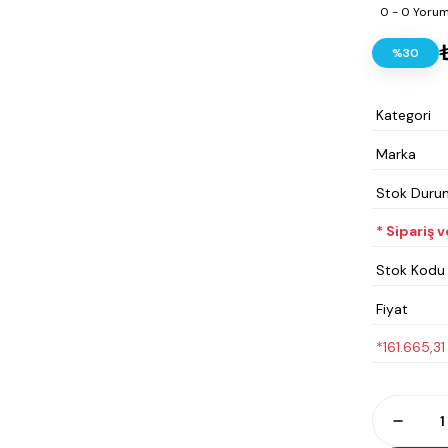
0 - 0 Yoru
%30
Kategori
Marka
Stok Duru
* Sipariş 
Stok Kodu
Fiyat
*161.665,31