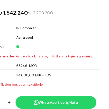
m
₺ 1.542.240
₺ 2.203.200
Isı Pompaları
Astralpool
mu
vermeden önce stok bilgisi için lütfen iletişime geçiniz.
68246-MOB
34.000,00 EUR + KDV
 TL den başlayan taksitlerle!
WhatsApp Sipariş Hattı