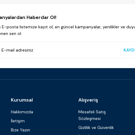
nyalardan Haberdar Ol!
E-posta listemize kayıt ol, en güncel kampanyalar, yenilikler ve duyu
enen sen ol.
KAYD
Kurumsal
Alışveriş
Hakkımızda
Mesafeli Satış
Sözleşmesi
İletişim
Gizlilik ve Güvenlik
Bize Yazın