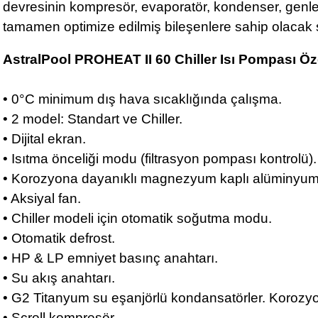
devresinin kompresör, evaporatör, kondenser, genl
tamamen optimize edilmiş bileşenlere sahip olacak ş
AstralPool PROHEAT II 60 Chiller Isı Pompası Öze
• 0°C minimum dış hava sıcaklığında çalışma.
• 2 model: Standart ve Chiller.
• Dijital ekran.
• Isıtma önceliği modu (filtrasyon pompası kontrolü)
• Korozyona dayanıklı magnezyum kaplı alüminyumd
• Aksiyal fan.
• Chiller modeli için otomatik soğutma modu.
• Otomatik defrost.
• HP & LP emniyet basınç anahtarı.
• Su akış anahtarı.
• G2 Titanyum su eşanjörlü kondansatörler. Korozyon
• Scroll kompresör.