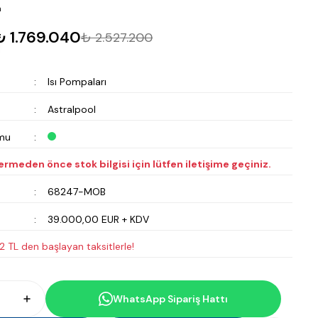
m
₺ 1.769.040
₺ 2.527.200
Isı Pompaları
Astralpool
mu
vermeden önce stok bilgisi için lütfen iletişime geçiniz.
68247-MOB
39.000,00 EUR + KDV
 TL den başlayan taksitlerle!
WhatsApp Sipariş Hattı