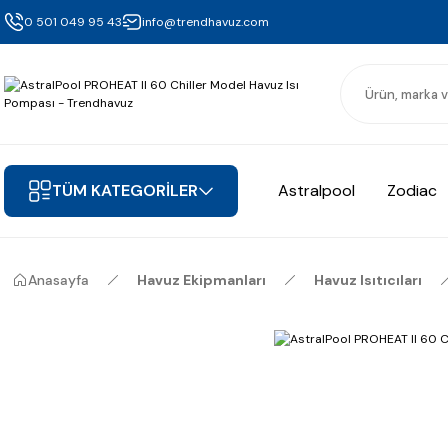
0 501 049 95 43
info@trendhavuz.com
TÜM KATEGORİLER
Astralpool
Zodiac
Anasayfa
Havuz Ekipmanları
Havuz Isıtıcıları