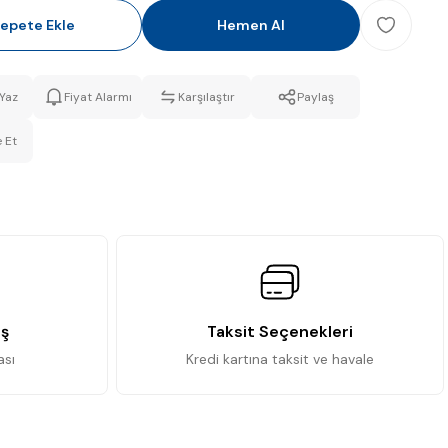
epete Ekle
Hemen Al
Yaz
Fiyat Alarmı
Karşılaştır
Paylaş
 Et
iş
Taksit Seçenekleri
ası
Kredi kartına taksit ve havale