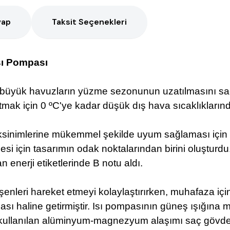
vap
Taksit Seçenekleri
sı Pompası
büyük havuzların yüzme sezonunun uzatılmasını sağ
tmak için 0 ºC'ye kadar düşük dış hava sıcaklıklarında
sinimlerine mükemmel şekilde uyum sağlaması için dikk
si için tasarımın odak noktalarından birini oluştur
n enerji etiketlerinde B notu aldı.
ileşenleri hareket etmeyi kolaylaştırırken, muhafaza i
ası haline getirmiştir. Isı pompasının güneş ışığın
da kullanılan alüminyum-magnezyum alaşımı saç gövde