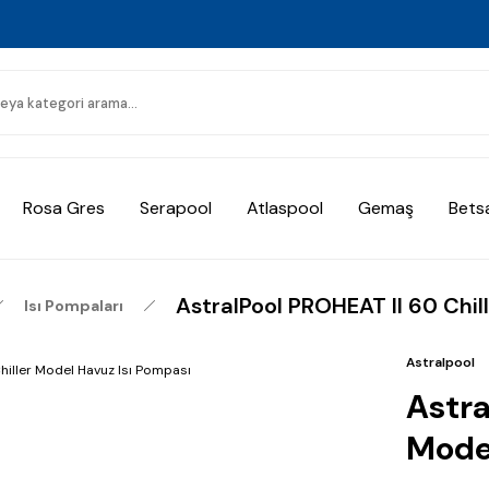
Rosa Gres
Serapool
Atlaspool
Gemaş
Bets
AstralPool PROHEAT II 60 Chil
Isı Pompaları
Astralpool
Astra
Model