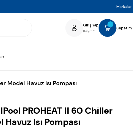
Markalar
Giriş Yap
Sepetim
Kayıt Ol
an
ler Model Havuz Isı Pompası
lPool PROHEAT II 60 Chiller
 Havuz Isı Pompası