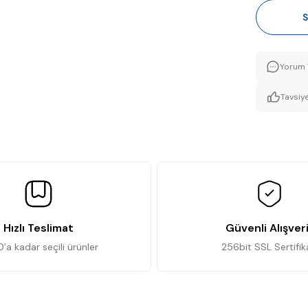
S
Yorum 
Tavsiye
Hızlı Teslimat
Güvenli Alışver
0’a kadar seçili ürünler
256bit SSL Sertifik