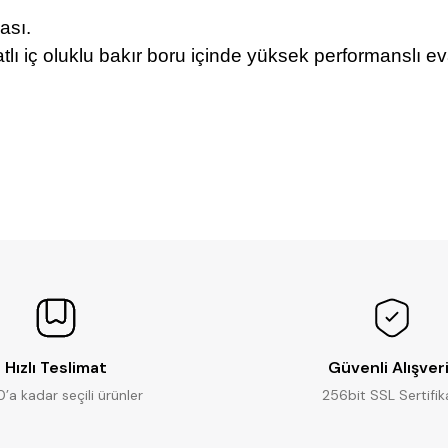
nası.
atlı iç oluklu bakır boru içinde yüksek performanslı e
Ürün hakkında henüz soru sorulmamış.
Bu ürüne ilk yorumu siz yapın!
Yorum Yaz
Soru Sor
Hızlı Teslimat
Güvenli Alışver
0’a kadar seçili ürünler
256bit SSL Sertifik