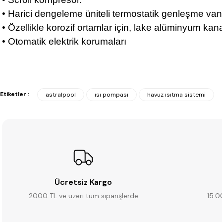
• Harici dengeleme üniteli termostatik genleşme va
• Özellikle korozif ortamlar için, lake alüminyum kan
• Otomatik elektrik korumaları
Etiketler :
astralpool
ısı pompası
havuz ısıtma sistemi
Ücretsiz Kargo
2000 TL ve üzeri tüm siparişlerde
15:0