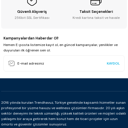
Güvenli Alışveriş
Taksit Seçenekleri
256bit SSL Sertifikası
Kredi kartına taksit ve havale
Kampanyalardan Haberdar Ol!
Hemen E-posta listemize kayıt ol, en güncel kampanyalar, yenilikler ve
duyuruları ilk öğrenen sen ol.
KAYDOL
2016 yılında kurulan Trendhavuz, Türkiye genelinde kapsamlı hizmetler sunan
profesyonel bir yüzme havuzu ve wellness çözümleri firmasıdır. 20 yılı aşkın
sektör deneyimi ile teknik uzmanlığı, yüksek kaliteli ürünleri ve müşteri odaklı
yaklaşımı bir araya getirerek hem konut hem de ticari projeler için uzun
ömürlü ve güvenilir çözümler sunuyoruz.