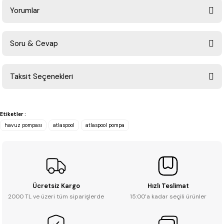
Yorumlar
Soru & Cevap
Bu ürüne ilk yorumu siz yapın!
Taksit Seçenekleri
Yorum Yaz
Ürün hakkında henüz soru sorulmamış.
Etiketler :
Soru Sor
havuz pompası
atlaspool
atlaspool pompa
Ücretsiz Kargo
Hızlı Teslimat
2000 TL ve üzeri tüm siparişlerde
15:00’a kadar seçili ürünler