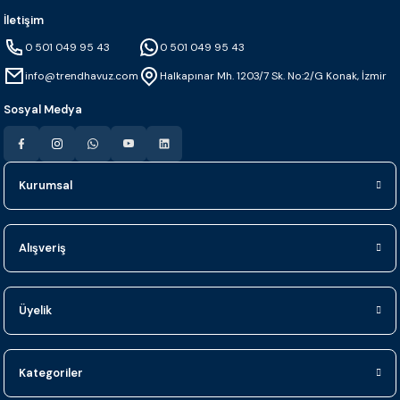
İletişim
0 501 049 95 43
0 501 049 95 43
info@trendhavuz.com
Halkapınar Mh. 1203/7 Sk. No:2/G Konak, İzmir
Sosyal Medya
Kurumsal
Alışveriş
Üyelik
Kategoriler