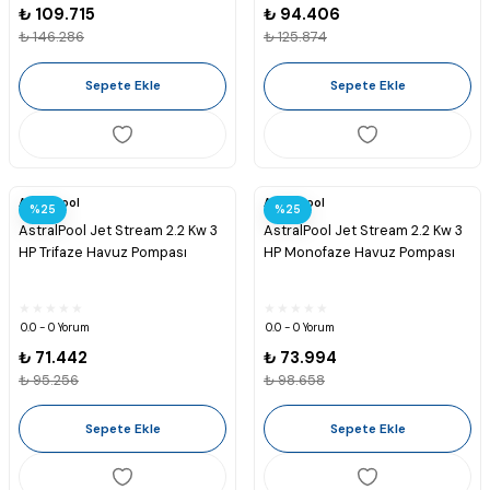
₺ 109.715
₺ 94.406
₺ 146.286
₺ 125.874
Sepete Ekle
Sepete Ekle
Astralpool
Astralpool
%25
%25
AstralPool Jet Stream 2.2 Kw 3
AstralPool Jet Stream 2.2 Kw 3
HP Trifaze Havuz Pompası
HP Monofaze Havuz Pompası
0.0 - 0 Yorum
0.0 - 0 Yorum
₺ 71.442
₺ 73.994
₺ 95.256
₺ 98.658
Sepete Ekle
Sepete Ekle