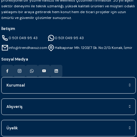
profesyonel bir yüzme havuzu ve wellness çözümleri firmasıdır. 20 yılı aşkın
sektör deneyimi ile teknik uzmanlığı, yüksek kaliteli ürünleri ve müşteri odaklı
yaklaşımı bir araya getirerek hem konut hem de ticari projeler için uzun
ömürlü ve güvenilir çözümler sunuyoruz.
İletişim
0 501 049 95 43
0 501 049 95 43
info@trendhavuz.com
Halkapınar Mh. 1203/7 Sk. No:2/G Konak, İzmir
Sosyal Medya
Kurumsal
Alışveriş
Üyelik