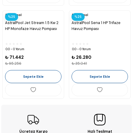
Astralpool
Astralpool
%25
%25
AstralPool Jet Stream 1.5 Kw 2
AstralPool Sena 1 HP Trifaze
HP Monofaze Havuz Pompası
Havuz Pompası
0.0 - 0 Yorum
0.0 - 0 Yorum
₺ 71.442
₺ 26.280
₺ 95.256
₺ 35.041
Sepete Ekle
Sepete Ekle
Ücretsiz Kargo
Hızlı Teslimat