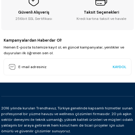
Güvenli Alışveriş
Taksit Seçenekleri
256bit SSL Sertifikası
Kredi kartına taksit ve havale
Kampanyalardan Haberdar Ol!
Hemen E-posta listemize kayıt ol, en güncel kampanyalar, yenilikler ve
duyuruları ilk öğrenen sen ol.
KAYDOL
2016 yılında kurulan Trendhavuz, Türkiye genelinde kapsamlı hizmetler sunan
profesyonel bir yüzme havuzu ve wellness çözümleri firmasıdır. 20 yılı aşkın
sektör deneyimi ile teknik uzmanlığı, yüksek kaliteli ürünleri ve müşteri odaklı
yaklaşımı bir araya getirerek hem konut hem de ticari projeler için uzun
ömürlü ve güvenilir çözümler sunuyoruz.