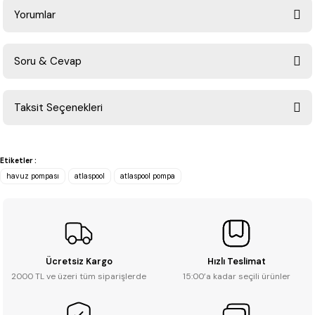
Yorumlar
Soru & Cevap
Bu ürüne ilk yorumu siz yapın!
Taksit Seçenekleri
Yorum Yaz
Ürün hakkında henüz soru sorulmamış.
Etiketler :
Soru Sor
havuz pompası
atlaspool
atlaspool pompa
Ücretsiz Kargo
Hızlı Teslimat
2000 TL ve üzeri tüm siparişlerde
15:00’a kadar seçili ürünler