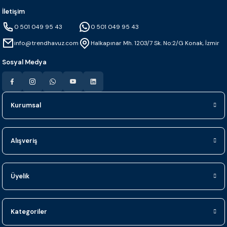
İletişim
0 501 049 95 43
0 501 049 95 43
info@trendhavuz.com
Halkapınar Mh. 1203/7 Sk. No:2/G Konak, İzmir
Sosyal Medya
Kurumsal
Alışveriş
Üyelik
Kategoriler