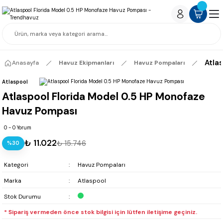
Atla
Anasayfa
Havuz Ekipmanları
Havuz Pompaları
Atlaspool
Atlaspool Florida Model 0.5 HP Monofaze
Havuz Pompası
0 - 0 Yorum
₺ 11.022
₺ 15.746
%30
Kategori
Havuz Pompaları
Marka
Atlaspool
Stok Durumu
* Sipariş vermeden önce stok bilgisi için lütfen iletişime geçiniz.