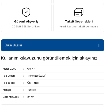
Güvenli Alışveriş
Taksit Seçenekleri
256bit SSL Sertifikası
Kredi kartına taksit ve havale
Ürün Bilgisi
Kullanım kılavuzunu görüntülemek için
tıklayınız
Motor Gücü
:
0,5 HP
Faz Değeri
:
Monofaze (220v)
Pompa Tipi
:
Ön Filtreli
Menşei
:
Türkiye
Garanti Süresi
:
24 Ay