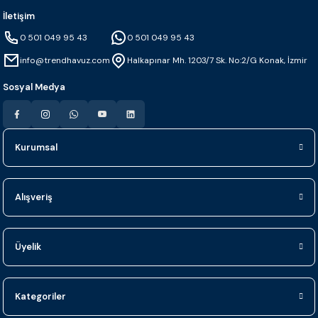
İletişim
0 501 049 95 43
0 501 049 95 43
info@trendhavuz.com
Halkapınar Mh. 1203/7 Sk. No:2/G Konak, İzmir
Sosyal Medya
Kurumsal
Alışveriş
Üyelik
Kategoriler