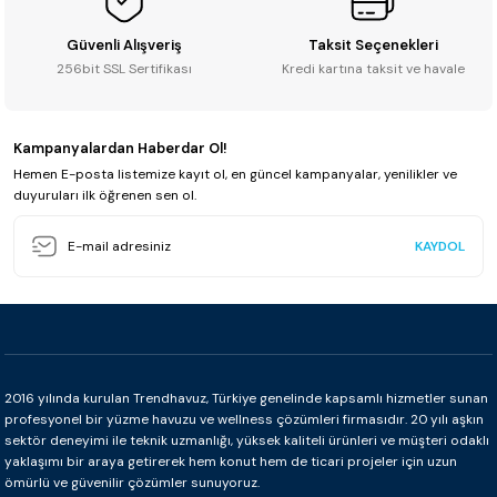
Güvenli Alışveriş
Taksit Seçenekleri
256bit SSL Sertifikası
Kredi kartına taksit ve havale
Kampanyalardan Haberdar Ol!
Hemen E-posta listemize kayıt ol, en güncel kampanyalar, yenilikler ve
duyuruları ilk öğrenen sen ol.
KAYDOL
2016 yılında kurulan Trendhavuz, Türkiye genelinde kapsamlı hizmetler sunan
profesyonel bir yüzme havuzu ve wellness çözümleri firmasıdır. 20 yılı aşkın
sektör deneyimi ile teknik uzmanlığı, yüksek kaliteli ürünleri ve müşteri odaklı
yaklaşımı bir araya getirerek hem konut hem de ticari projeler için uzun
ömürlü ve güvenilir çözümler sunuyoruz.