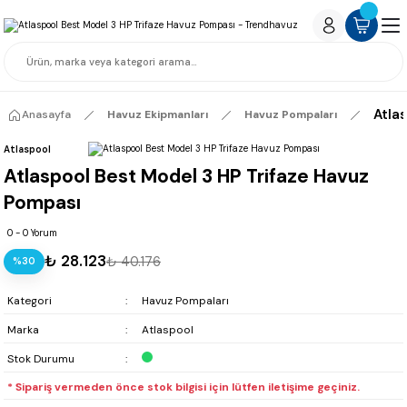
Atla
Anasayfa
Havuz Ekipmanları
Havuz Pompaları
Atlaspool
Atlaspool Best Model 3 HP Trifaze Havuz
Pompası
0 - 0 Yorum
₺ 28.123
₺ 40.176
%30
Kategori
Havuz Pompaları
Marka
Atlaspool
Stok Durumu
* Sipariş vermeden önce stok bilgisi için lütfen iletişime geçiniz.