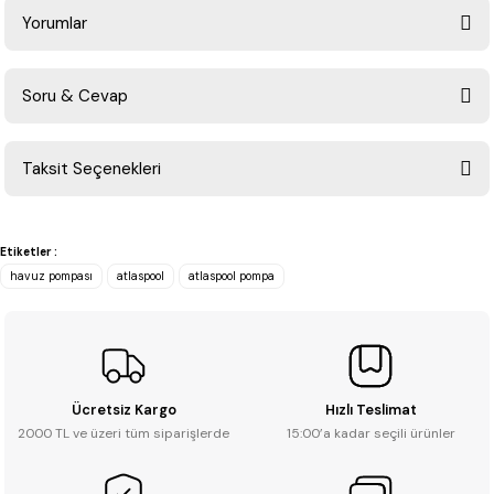
Yorumlar
Soru & Cevap
Bu ürüne ilk yorumu siz yapın!
Taksit Seçenekleri
Yorum Yaz
Ürün hakkında henüz soru sorulmamış.
Etiketler :
Soru Sor
havuz pompası
atlaspool
atlaspool pompa
Ücretsiz Kargo
Hızlı Teslimat
2000 TL ve üzeri tüm siparişlerde
15:00’a kadar seçili ürünler