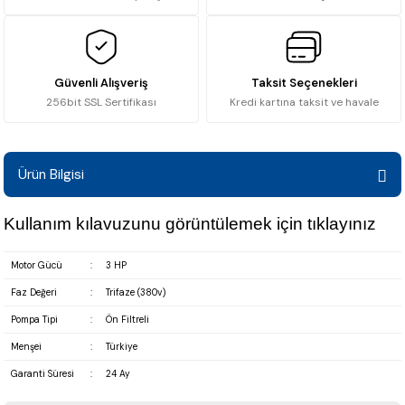
Güvenli Alışveriş
Taksit Seçenekleri
256bit SSL Sertifikası
Kredi kartına taksit ve havale
Ürün Bilgisi
Kullanım kılavuzunu görüntülemek için
tıklayınız
Motor Gücü
:
3 HP
Faz Değeri
:
Trifaze (380v)
Pompa Tipi
:
Ön Filtreli
Menşei
:
Türkiye
Garanti Süresi
:
24 Ay