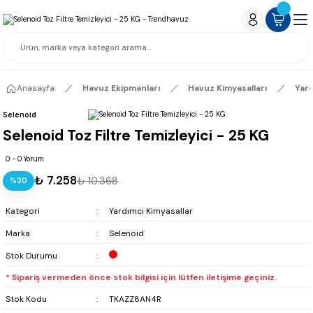
Anasayfa
Havuz Ekipmanları
Havuz Kimyasalları
Yard
Selenoid
Selenoid Toz Filtre Temizleyici - 25 KG
0 - 0 Yorum
₺ 7.258
₺ 10.368
%30
Kategori
Yardımcı Kimyasallar
Marka
Selenoid
Stok Durumu
* Sipariş vermeden önce stok bilgisi için lütfen iletişime geçiniz.
Stok Kodu
TKAZZ8AN4R