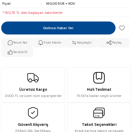
Fiyat
160,00 EUR + KDV
*760,78 TL den başlayan taksitlerle!
Gelince Haber Ver
Yorum Yaz
Fiyat Alarmı
Karşılaştır
Paylaş
Tavsiye Et
Ücretsiz Kargo
Hızlı Teslimat
2000 TL ve üzeri tüm siparişlerde
15:00’a kadar seçili ürünler
Güvenli Alışveriş
Taksit Seçenekleri
256bit SSL Sertifikası
Kredi kartına taksit ve havale