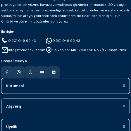
profesyonel bir yüzme havuzu ve wellness çözümleri firmasıdır. 20 yılı aşkın
sektör deneyimi ile teknik uzmanlığı, yüksek kaliteli ürünleri ve müşteri odaklı
yaklaşımı bir araya getirerek hem konut hem de ticari projeler için uzun
ömürlü ve güvenilir çözümler sunuyoruz.
İletişim
0 501 049 95 43
0 501 049 95 43
info@trendhavuz.com
Halkapınar Mh. 1203/7 Sk. No:2/G Konak, İzmir
Sosyal Medya
Kurumsal
Alışveriş
Üyelik