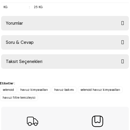
KG
:
25 KG
Yorumlar
Soru & Cevap
Bu ürüne ilk yorumu siz yapın!
Taksit Seçenekleri
Yorum Yaz
Ürün hakkında henüz soru sorulmamış.
Etiketler :
Soru Sor
selenoid
havuz kimyasalları
havuz bakımı
selenoid havuz kimyasalları
havuz filtre temizleyici