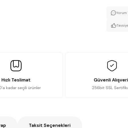
Yorum 
Tavsiye
Hızlı Teslimat
Güvenli Alışver
0’a kadar seçili ürünler
256bit SSL Sertifik
vap
Taksit Seçenekleri