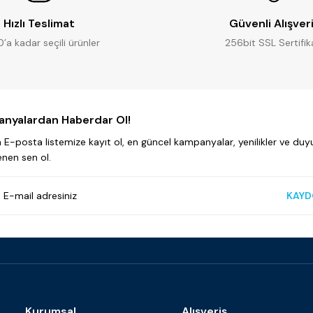
Hızlı Teslimat
Güvenli Alışver
0’a kadar seçili ürünler
256bit SSL Sertifik
nyalardan Haberdar Ol!
E-posta listemize kayıt ol, en güncel kampanyalar, yenilikler ve duyu
enen sen ol.
KAYD
Kurumsal
Alışveriş