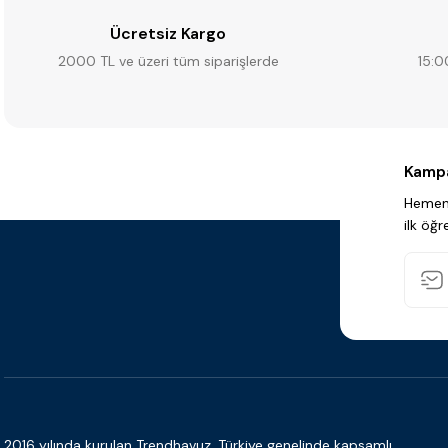
Ücretsiz Kargo
2000 TL ve üzeri tüm siparişlerde
15:0
Kampa
Hemen 
ilk öğr
2016 yılında kurulan Trendhavuz, Türkiye genelinde kapsamlı