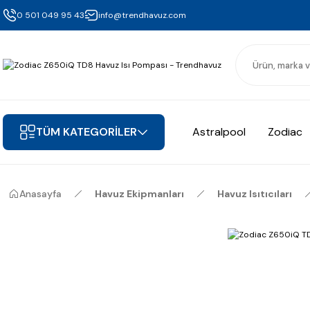
0 501 049 95 43
info@trendhavuz.com
TÜM KATEGORİLER
Astralpool
Zodiac
Anasayfa
Havuz Ekipmanları
Havuz Isıtıcıları