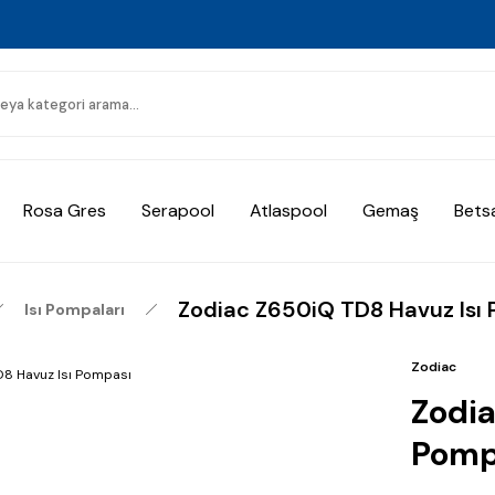
Rosa Gres
Serapool
Atlaspool
Gemaş
Bets
Zodiac Z650iQ TD8 Havuz Isı
Isı Pompaları
Zodiac
Zodia
Pomp