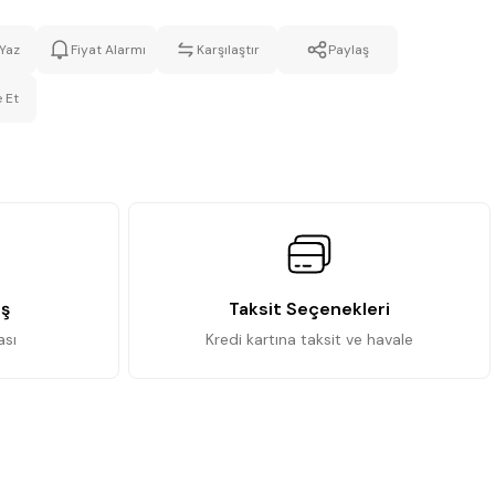
Yaz
Fiyat Alarmı
Karşılaştır
Paylaş
 Et
iş
Taksit Seçenekleri
ası
Kredi kartına taksit ve havale