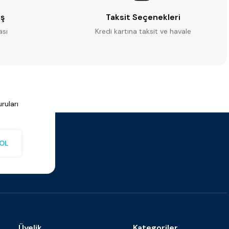
iş
Taksit Seçenekleri
ası
Kredi kartına taksit ve havale
ruları
OL
Üyelik
Kategoriler