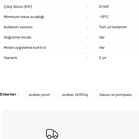
Çıkış Gücü (kW)
:
21 kW
Minimum hava sıcaklığı
:
-15ºC
Kullanım sezonu
:
Tüm yıl kullanım
Soğutma modu
:
Var
Mobil uygulama kontrol
:
Var
Garanti
:
2 yıl
Etiketler :
zodiac pool
zodiac z650iq
havuz ısı pompası