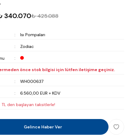
m
₺ 340.070
₺ 425.088
Isı Pompaları
Zodiac
mu
vermeden önce stok bilgisi için lütfen iletişime geçiniz.
WH000637
6.560,00 EUR + KDV
TL den başlayan taksitlerle!
Gelince Haber Ver