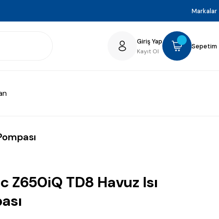
Markalar
Giriş Yap
Sepetim
Kayıt Ol
an
 Pompası
c Z650iQ TD8 Havuz Isı
ası