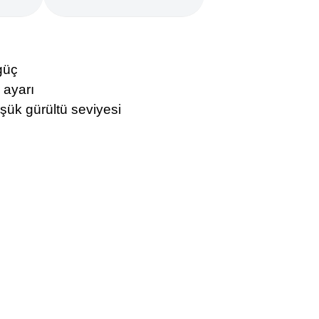
güç
 ayarı
şük gürültü seviyesi